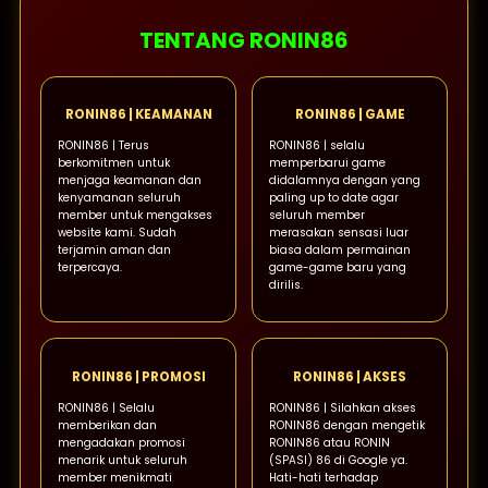
TENTANG RONIN86
RONIN86 | KEAMANAN
RONIN86 | GAME
RONIN86 | Terus
RONIN86 | selalu
berkomitmen untuk
memperbarui game
menjaga keamanan dan
didalamnya dengan yang
kenyamanan seluruh
paling up to date agar
member untuk mengakses
seluruh member
website kami. Sudah
merasakan sensasi luar
terjamin aman dan
biasa dalam permainan
terpercaya.
game-game baru yang
dirilis.
RONIN86 | PROMOSI
RONIN86 | AKSES
RONIN86 | Selalu
RONIN86 | Silahkan akses
memberikan dan
RONIN86 dengan mengetik
mengadakan promosi
RONIN86 atau RONIN
menarik untuk seluruh
(SPASI) 86 di Google ya.
member menikmati
Hati-hati terhadap